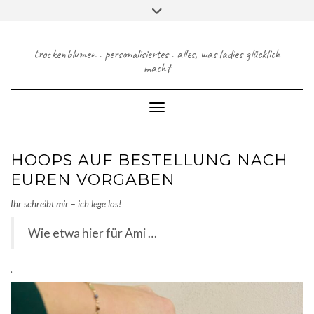
Skip
Toggle
to
header
content
trockenblumen . personalisiertes . alles, was ladies glücklich
macht
Toggle Navigation
HOOPS AUF BESTELLUNG NACH
EUREN VORGABEN
Ihr schreibt mir – ich lege los!
Wie etwa hier für Ami …
.