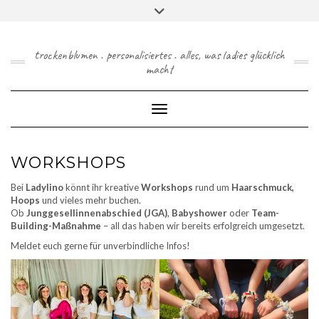
Skip
Toggle
to
header
content
trockenblumen . personalisiertes . alles, was ladies glücklich
macht
Toggle Navigation
WORKSHOPS
Bei
Ladylino
könnt ihr kreative
Workshops
rund um
Haarschmuck,
Hoops
und vieles mehr buchen.
Ob
Junggesellinnenabschied (JGA)
,
Babyshower
oder
Team-
Building-Maßnahme
– all das haben wir bereits erfolgreich umgesetzt.
Meldet euch gerne für unverbindliche Infos!